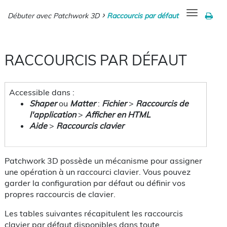
Toggle
Débuter avec Patchwork 3D
Raccourcis par défaut
navigation
RACCOURCIS PAR DÉFAUT
Accessible dans :
Shaper
ou
Matter
:
Fichier
>
Raccourcis de
l'application
>
Afficher en HTML
Aide
>
Raccourcis clavier
Patchwork 3D possède un mécanisme pour assigner
une opération à un raccourci clavier. Vous pouvez
garder la configuration par défaut ou définir vos
propres raccourcis de clavier.
Les tables suivantes récapitulent les raccourcis
clavier par défaut disponibles dans toute