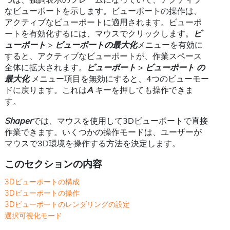
なビューポートを示します。ビューポートの操作は、
アクティブなビューポートに適用されます。ビューポ
ートを有効化するには、マウスでクリックします。
ビ
ューポート
>
ビューポートの最大化
メニューを有効に
すると、アクティブなビューポートが、作業スペース
全体に拡大されます。
ビューポート
>
ビューポート の
最大化
メニュー項目を無効にすると、4つのビューモー
ドに戻ります。これは
A
キーを押しても操作できま
す。
Shaper
では、マウスを使用して3Dビューポートで直接
作業できます。いくつかの操作モードは、ユーザーが
マウスで3D環境を操作する方法を決定します。
このセクションの内容
3Dビューポートの構成
3Dビューポートの操作
3Dビューポートのレンダリングの設定
選択可視化モード