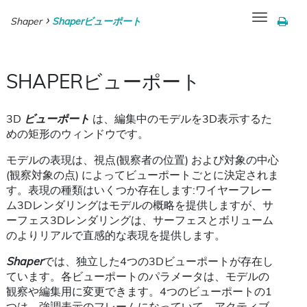
Toggle
Shaper
Shaperビューポート
navigation
SHAPERビューポート
3D
ビューポート
は、編集中のモデルを3D表示するた
めの矩形のウィンドウです。
モデルの表現は、視点(観察者の位置) および対象の中心
(観察対象の点) によってビューポートごとに決定されま
す。表現の種類はいくつか存在します:ワイヤーフレー
ム3Dレンダリングはモデルの概略を提供しますが、サ
ーフェス3Dレンダリングは、サーフェスとボリューム
のよりリアルで直感的な表現を提供します。
Shaper
では、独立した4つの3Dビューポートが存在し
ています。各ビューポートのパラメータは、モデルの
観察や編集用に変更できます。4つのビューポートの1
つは、強調表示のフレームになっていて、アクティブ