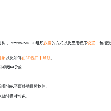
构，Patchwork 3D组织
数据
的方式以及应用程序
设置
，包括
对象
以及如何
在3D视口中导航
。
并到视图中导航
沿着轴或平面移动目标物体。
来旋转目标对象。