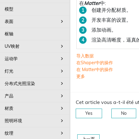
在
Matter
中:
模型
创建并分配材质。
开发丰富的设置。
表面
添加动画。
枢轴
渲染高清晰度，逼真
UV映射
导入数据
运动学
在Shaper中的操作
在 Matter中的操作
灯光
更多
分布式光照渲染
产品
Cet article vous a-t-il été ut
材质
Yes
No
照明环境
纹理
上一页