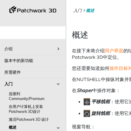
入门
概述
概述
介绍
在接下来将介绍
用户界面
的结
Patchwork 3D中定位。
版本中的新功能
您还需要知道如何
操作目标
所需硬件
在NUTSHELL中操纵对象
入门
在
Shaper
中操作对象：
连接到
Community/Premium
平移线框
：使用它
在用户计算机上安装
Patchwork 3D设计
旋转线框
：使用它
激活Patchwork 3D 设计
视窗导航：
概述