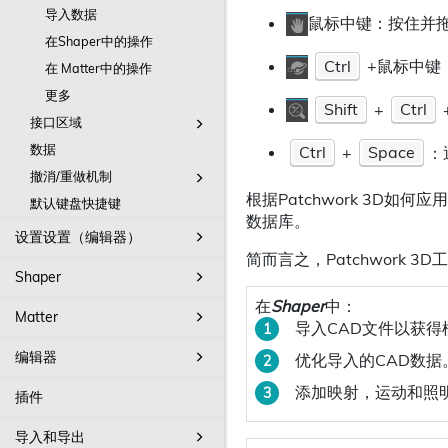
导入数据
鼠标中键：按住并
在Shaper中的操作
Ctrl
+鼠标中键
在 Matter中的操作
更多
Shift
+
Ctrl
接口区域
数据
Ctrl
+
Space
：
撤消/重做机制
根据Patchwork 3D如
默认键盘快捷键
数据库。
设置设置（编辑器）
简而言之，Patchwork 3
Shaper
在
Shaper
中：
Matter
导入CAD文件以获得
编辑器
优化导入的CAD数据
添加映射，运动和照
插件
导入和导出