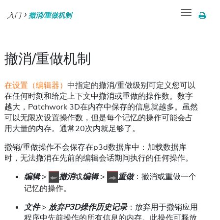
Toggle
入门
撤消/重做机制
navigation
撤消/重做机制
在设置（编辑器）
中指定的撤消/重做级别可定义您可以
在任何时刻和给定上下文中撤消或重做的操作数。数字
越大，Patchwork 3D在内存中保存的信息就越多。虽然
可以无限次设置操作数，但是每个记忆的操作可能会占
用大量的内存。通常20次内就足够了。
撤销/重做操作不会保存在p3d数据库中：加载数据库
时，无法撤消在先前的编辑会话期间执行的任何操作。
编辑
>
撤消
或
编辑
>
重做
：撤消或重做一个
记忆的操作。
文件
>
放弃P3D操作历史记录
：放弃用于撤销应用
程序中先前操作的所有信息的内存。此操作可释放