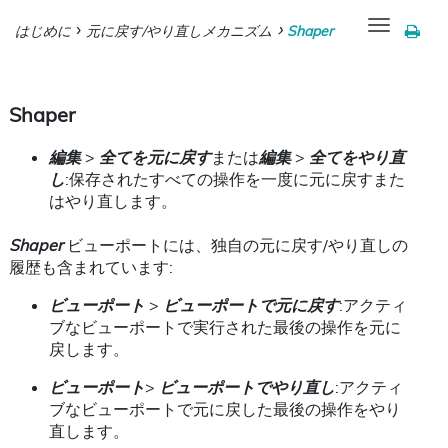
Toggle
はじめに
元に戻す/やり直しメカニズム
Shaper
navigation
Shaper
編集
>
全てを元に戻す
または
編集
>
全てをやり直
し
:保存されたすべての操作を一度に元に戻すまた
はやり直します。
Shaper
ビューポートには、独自の元に戻す/やり直しの
履歴も含まれています:
ビューポート
>
ビューポートで元に戻す
:アクティ
ブなビューポートで実行された最後の操作を元に
戻します。
ビューポート
>
ビューポートでやり直し
:アクティ
ブなビューポートで元に戻した最後の操作をやり
直します。