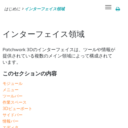
Toggle
はじめに
インターフェイス領域
navigation
インターフェイス領域
Patchwork 3Dのインターフェイスは、ツールや情報が
提供されている複数のメイン領域によって構成されて
います。
このセクションの内容
モジュール
メニュー
ツールバー
作業スペース
3Dビューポート
サイドバー
情報バー
エディタ